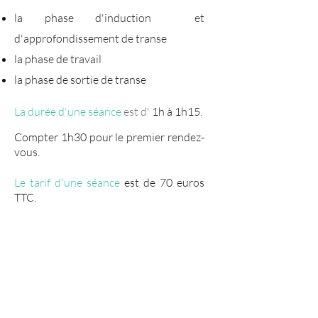
la phase d'induction et
d'approfondissement de transe
la phase de travail
la phase de sortie de transe
La durée d'une séance
est d'
1h à 1h15.
Compter 1h30 pour le premier rendez-
vous.
Le tarif d'une séance
est de 70 euros
TTC.
L'hypnose
est un processus
naturel.
C'est un état modifié de
conscience, un "état d'attention et de
réceptivité intense" (Milton Erickson),
"un mouvement de la pensée vers
l'intérieur" qui permet d'accéder à ses
ressources.