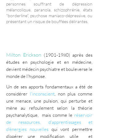
personnes souffrant de dépression
mélancolique, paranoïa, schizophrénie, états
"borderline", psychose maniaco-dépressive, ou
présentant un risque de bouffées délirantes.
A qui s'adresse l'hypnose
Ericksonienne ?
Milton Erickson
(1901-19
0) après des
8
études en psychologie et en médecine,
devient médecin psychiatre et bouleverse le
monde de l'hypnose.
Un de ses apports fondamentaux a été de
considérer
l'inconscient
, non plus comme
une menace, une pulsion, qui perturbe et
mène au refoulement selon la théorie
psychanalytique, mais comme le
réservoir
de ressources, d'apprentissages et
d'énergies nouvelles
qui vont permettre
d'opérer une modification utile et