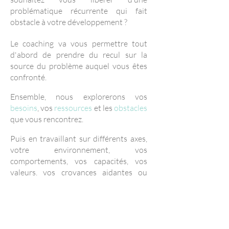
problématique récurrente qui fait
obstacle à votre développement ?
Le coaching va vous permettre tout
d'abord de prendre du recul sur la
source du problème auquel vous êtes
confronté.
Ensemble, nous explorerons vos
besoins
, vos
ressources
et les
obstacles
que vous rencontrez.
Puis en travaillant sur différents axes,
votre environnement, vos
comportements, vos capacités, vos
valeurs, vos croyances aidantes ou
limitantes, votre identité ... le coaching
vous permettra de
passer à l'action
en
élaborant vos
propres stratégies
et
d'
atteindre votre objectif
en restant
pleinement motivé.